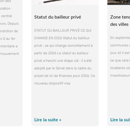
tion des
ocation
central
Statut du bailleur privé
Zone tend
leurs. Depuis
des ville
STATUT DU BAILLEUR PRIVÉ CE QUI
erdiction de
En septembre
CHANGE EN 2026 Statut du bailleur
s G au 1er
communes c
privé : ce qui change concrètement à
lementaire a
jour, et il 
partir de 2026 Le statut du bailleur
e mouvement
ce que cela 
privé a franchi une étape clé : il a été
locataires 
adopté par le Sénat dans le cadre du
investisseur
projet de loi de finances pour 2026. Ce
nouveau dispositif vise
Lire la suite »
Lire la su