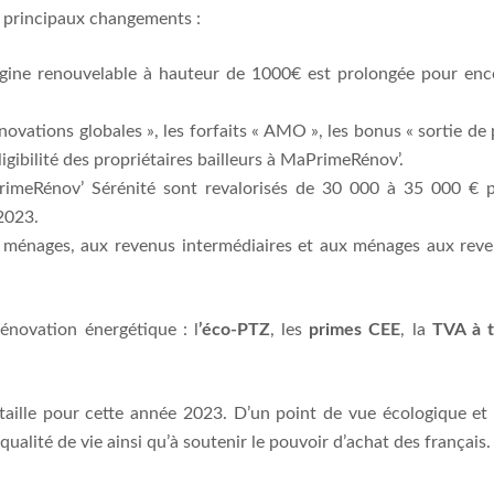
s principaux changements :
origine renouvelable à hauteur de 1000€ est prolongée pour enc
ovations globales », les forfaits « AMO », les bonus « sortie de
igibilité des propriétaires bailleurs à MaPrimeRénov’.
rimeRénov’ Sérénité sont revalorisés de 30 000 à 35 000 € 
2023.
ux ménages, aux revenus intermédiaires et aux ménages aux rev
rénovation énergétique : l
’éco-PTZ
, les
primes CEE
, la
TVA à t
taille pour cette année 2023. D’un point de vue écologique et
ualité de vie ainsi qu’à soutenir le pouvoir d’achat des français.