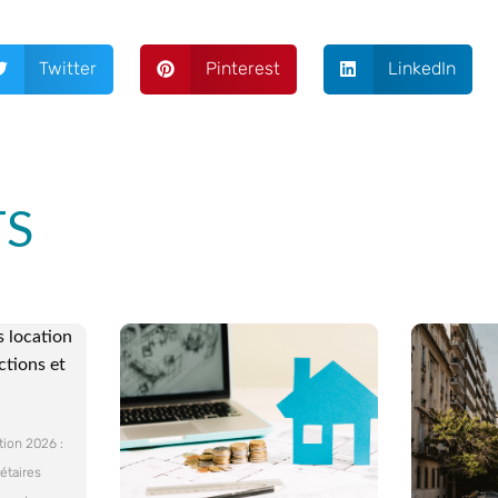
Twitter
Pinterest
LinkedIn
TS
 location
ctions et
tion 2026 :
étaires