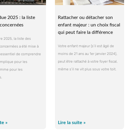
ue 2025 : la liste
Rattacher ou détacher son
s concernées
enfant majeur : un choix fiscal
qui peut faire la différence
 2025, la liste des
Votre enfant majeur (s’il est âgé de
oncernées a été mise à
moins de 21 ans au 1er janvier 2024),
est essentiel de comprendre
peut être rattaché à votre foyer fiscal,
implique pour les
même s’il ne vit plus sous votre toit.
comme pour les
s.
ite »
Lire la suite »