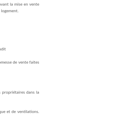
 avant la mise en vente
u logement.
udit
omesse de vente faites
s propriétaires dans la
ue et de ventilations.