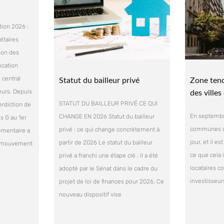
tion 2026 :
étaires
tion des
ocation
central
Statut du bailleur privé
Zone tend
leurs. Depuis
des ville
STATUT DU BAILLEUR PRIVÉ CE QUI
erdiction de
En septembre
CHANGE EN 2026 Statut du bailleur
s G au 1er
communes c
privé : ce qui change concrètement à
lementaire a
jour, et il 
partir de 2026 Le statut du bailleur
e mouvement
ce que cela 
privé a franchi une étape clé : il a été
locataires 
adopté par le Sénat dans le cadre du
investisseur
projet de loi de finances pour 2026. Ce
nouveau dispositif vise