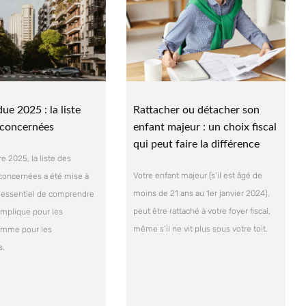
ue 2025 : la liste
Rattacher ou détacher son
s concernées
enfant majeur : un choix fiscal
qui peut faire la différence
 2025, la liste des
Votre enfant majeur (s’il est âgé de
oncernées a été mise à
moins de 21 ans au 1er janvier 2024),
est essentiel de comprendre
peut être rattaché à votre foyer fiscal,
implique pour les
même s’il ne vit plus sous votre toit.
comme pour les
s.