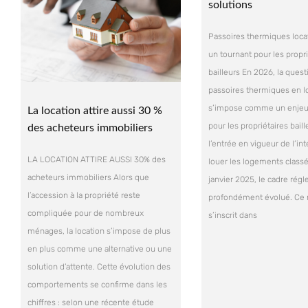
solutions
Passoires thermiques loca
un tournant pour les propri
bailleurs En 2026, la ques
passoires thermiques en l
s’impose comme un enjeu 
La location attire aussi 30 %
pour les propriétaires bail
des acheteurs immobiliers
l’entrée en vigueur de l’int
LA LOCATION ATTIRE AUSSI 30% des
louer les logements classé
acheteurs immobiliers Alors que
janvier 2025, le cadre rég
l’accession à la propriété reste
profondément évolué. C
compliquée pour de nombreux
s’inscrit dans
ménages, la location s’impose de plus
en plus comme une alternative ou une
solution d’attente. Cette évolution des
comportements se confirme dans les
chiffres : selon une récente étude