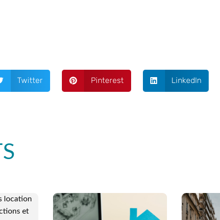
Twitter
Pinterest
LinkedIn
TS
 location
ctions et